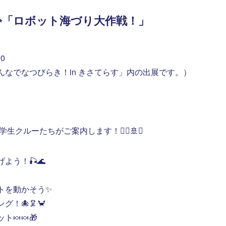
✨「ロボット海づり大作戦！」
0
んなでなつびらき！in きさてらす」内の出展です。）
生クルーたちがご案内します！🧑‍✈️🚢✨
よう！🎣🌊
、
トを動かそう✨
！🐙🦑🦀
🍬🍬🎁