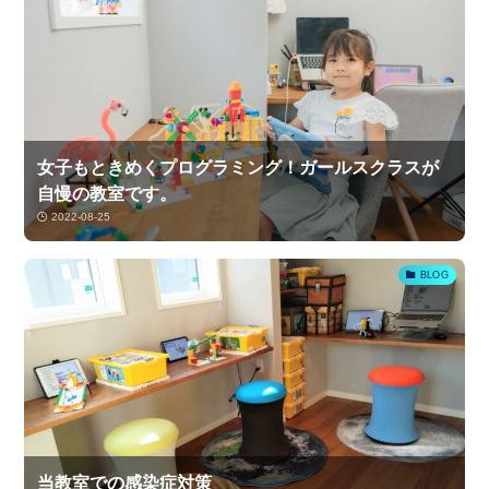
女子もときめくプログラミング！ガールスクラスが
自慢の教室です。
2022-08-25
BLOG
当教室での感染症対策